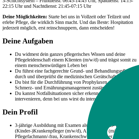
3-Schichtsystem – Frühdienst: 06:45-14:45 Uhr, Spätdienst: 14:15-
22:15 Uhr und Nachtdienst: 21:45-07:15 Uhr
Deine Möglichkeiten:
Starte bei uns in Vollzeit oder Teilzeit und
erlebe Pflege, die wirklich Sinn macht. Und das Beste: Hospitation
jederzeit möglich, erst reinschnuppern, dann entscheiden!
Deine Aufgaben
Du widmest dein ganzes pflegerisches Wissen und deine
Pflegeleidenschaft einem Klienten (m/w/d) und trägst somit zu
einem menschenwürdigen Leben bei
Du führst eine fachgerechte Grund- und Behandlungspflege
durch und überprüfst die medizinischen Gerätschaften
Du bist für die Durchführung von Prophylaxen sowie
Schmerz- und Ernährungsmanagement zuständig
Du kannst Notfallsituationen sicher erkennen und adäquat
intervenieren, denn bei uns wirst du intensiv eingearbeitet
Dein Profil
3-jährige Ausbildung mit Examen als Gesundheits- und
(Kinder-)Krankenpfleger (m/w/d), Altenpfleger (m/w/d),
Pflegefachmann/-frau, Krankenschwester/-pfleger